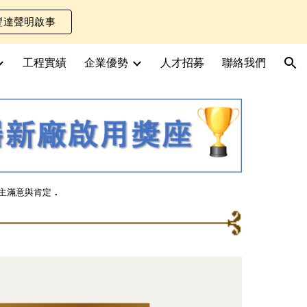
豐達聲明啟事
ion
工程實績
企業優勢
人才招募
聯絡我們
主滿意與肯定
．