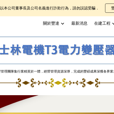
士以本公司董事長及公司名義進行詐欺行為，請勿誤認受騙．
ip to main content
Skip to navigat
關於豐達
最新消息
在建工程
營管理團隊集行業精英於一體，經營管理資源深厚，完成的豐碩成果深獲各界業