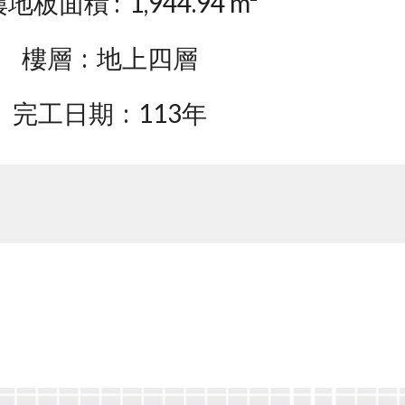
地板面積 : 1,
944.94
m²
樓層
: 地上
四
層
完工
日期 :
113年