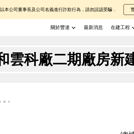
士以本公司董事長及公司名義進行詐欺行為，請勿誤認受騙．
ip to main content
Skip to navigat
關於豐達
最新消息
在建工程
和雲科廠二期廠房新